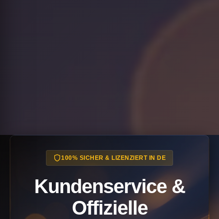
100% SICHER & LIZENZIERT IN DE
Kundenservice &
Offizielle