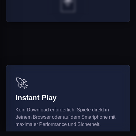
🃏
🚀
Instant Play
Kein Download erforderlich. Spiele direkt in
deinem Browser oder auf dem Smartphone mit
maximaler Performance und Sicherheit.