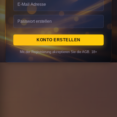
KONTO ERSTELLEN
Mit der Registrierung akzeptieren Sie die AGB. 18+