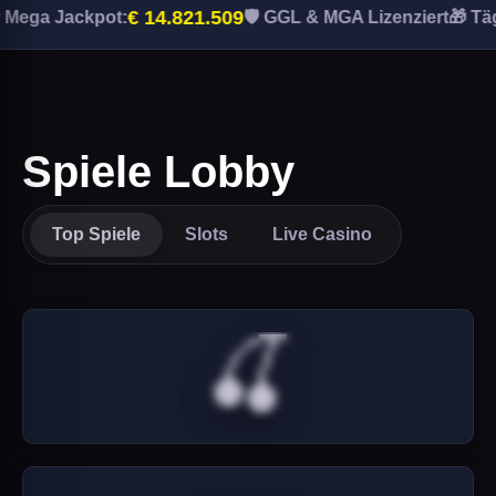
€ 14.821.509
 Jackpot:
🛡️ GGL & MGA Lizenziert
🎁 Tägliche
Spiele Lobby
Top Spiele
Slots
Live Casino
🍒