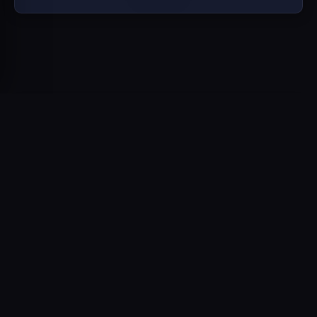
🚀
Instant Play
Kein Download erforderlich. Spiele direkt in
deinem Browser oder auf dem Smartphone mit
maximaler Performance und Sicherheit.