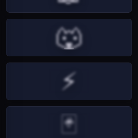
🐺
⚡
🃏